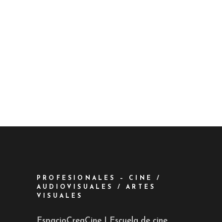
PROFESIONALES – CINE /
AUDIOVISUALES / ARTES
VISUALES
EspacioCreaCine | Escuela de cine