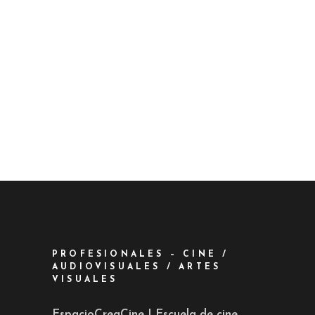
PROFESIONALES – CINE /
AUDIOVISUALES / ARTES
VISUALES
EspacioCreaCine | Escuela de cine