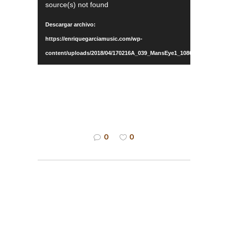
source(s) not found
vídeo
Descargar archivo:
https://enriquegarciamusic.com/wp-
content/uploads/2018/04/170216A_039_MansEye1_1080p_x264.mp4?
_=2
0
0