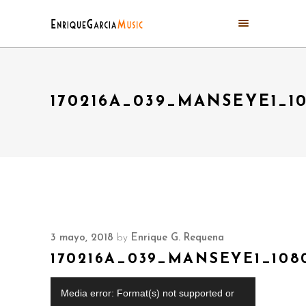
170216A_039_MANSEYE1_1
3 mayo, 2018
by
Enrique G. Requena
170216A_039_MANSEYE1_108
Reproductor
Media error: Format(s) not supported or
de