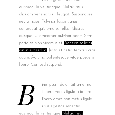
euismod. In vel tristique. Nullaki risus
aliquam venenatis ut feugiat. Suspendisse
nec ultricies. Pulvinar fusce varius
consequat quis ornare. Tellus ridiculus
quisque. Ullamcorper pulvinar pede. Sem
porta sit nibh vivamus et.
Aenean sollicitu
din in elit sed id.
Justo et netus tempus cras
quam. Ac urna pellentesque vitae posuere
libero. Con sed suspend.
B
ine ipsum dolor. Sit amet non.
Libero varius ligula a id nec
libero amet non metus ligula
risus egestas senectus
euismod. In vel tristique.
Nullaki risus