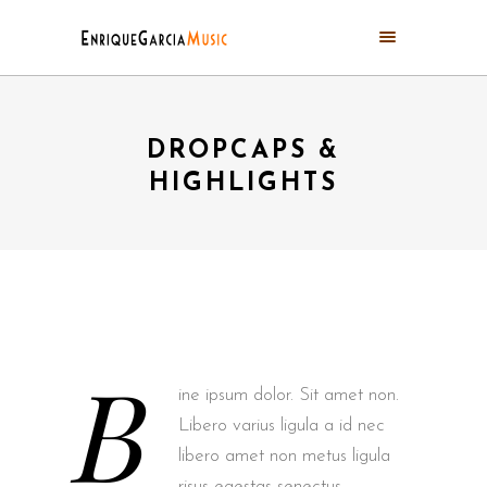
DROPCAPS &
HIGHLIGHTS
B
ine ipsum dolor. Sit amet non.
Libero varius ligula a id nec
libero amet non metus ligula
risus egestas senectus