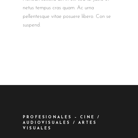
netus tempus cras quam. Ac urna
pellentesque vitae posuere libero. Con se
suspend.
PROFESIONALES – CINE /
AUDIOVISUALES / ARTES
VISUALES