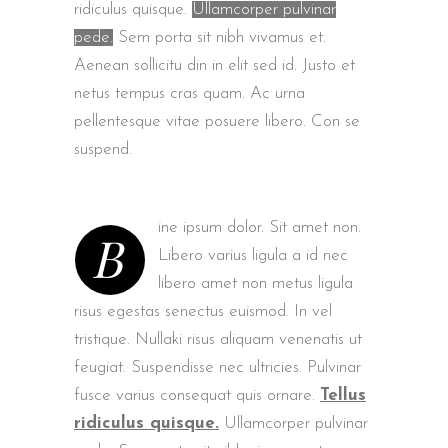
ridiculus quisque.
Ullamcorper pulvinar
pede.
Sem porta sit nibh vivamus et.
Aenean sollicitu din in elit sed id. Justo et
netus tempus cras quam. Ac urna
pellentesque vitae posuere libero. Con se
suspend.
ine ipsum dolor. Sit amet non.
B
Libero varius ligula a id nec
libero amet non metus ligula
risus egestas senectus euismod. In vel
tristique. Nullaki risus aliquam venenatis ut
feugiat. Suspendisse nec ultricies. Pulvinar
fusce varius consequat quis ornare.
Tellus
ridiculus quisque.
Ullamcorper pulvinar