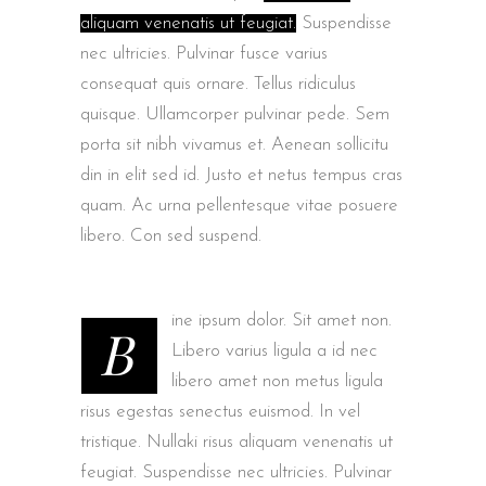
aliquam venenatis ut feugiat.
Suspendisse
nec ultricies. Pulvinar fusce varius
consequat quis ornare. Tellus ridiculus
quisque. Ullamcorper pulvinar pede. Sem
porta sit nibh vivamus et. Aenean sollicitu
din in elit sed id. Justo et netus tempus cras
quam. Ac urna pellentesque vitae posuere
libero. Con sed suspend.
ine ipsum dolor. Sit amet non.
B
Libero varius ligula a id nec
libero amet non metus ligula
risus egestas senectus euismod. In vel
tristique. Nullaki risus aliquam venenatis ut
feugiat. Suspendisse nec ultricies. Pulvinar