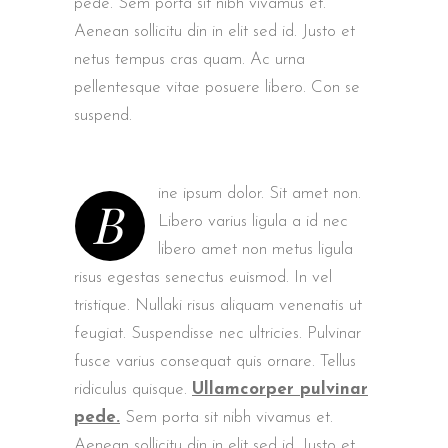
pede. Sem porta sit nibh vivamus et.
Aenean sollicitu din in elit sed id. Justo et
netus tempus cras quam. Ac urna
pellentesque vitae posuere libero. Con se
suspend.
ine ipsum dolor. Sit amet non.
B
Libero varius ligula a id nec
libero amet non metus ligula
risus egestas senectus euismod. In vel
tristique. Nullaki risus aliquam venenatis ut
feugiat. Suspendisse nec ultricies. Pulvinar
fusce varius consequat quis ornare. Tellus
ridiculus quisque.
Ullamcorper pulvinar
pede.
Sem porta sit nibh vivamus et.
Aenean sollicitu din in elit sed id. Justo et