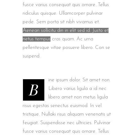
fusce varius consequat quis ornare. Tellus
ridiculus quisque. Ullamcorper pulvinar
pede. Sem porta sit nibh vivamus et.
Aenean sollicitu din in elit sed id. Justo et
netus tempus
cras quam. Ac urna
pellentesque vitae posuere libero. Con se
suspend.
ine ipsum dolor. Sit amet non.
B
Libero varius ligula a id nec
libero amet non metus ligula
risus egestas senectus euismod. In vel
tristique. Nullaki risus aliquam venenatis ut
feugiat. Suspendisse nec ultricies. Pulvinar
fusce varius consequat quis ornare. Tellus